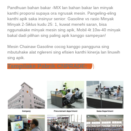
Pandhuan bahan bakar -MIX lan bahan bakar lan minyak
kanthi proporsi supaya ora ngrusak mesin. Pangeling-eling
kanthi apik saka insinyur senior: Gasoline vs rasio Minyak
Minyak 2-Siklus kudu 25: 1, kuwat menehi saran, bisa
nggunakake minyak mesin sing apik, Mobil 4t 10w-40 minyak
bakal dadi pilihan sing paling apik kanggo sampeyan!
Mesin Chainaw Gasoline cocog kanggo pangguna sing
mbutuhake alat nglereni sing efisien kanthi kinerja lan linuwih
sing apik.
Tampilake Pabrik CNPRADE: