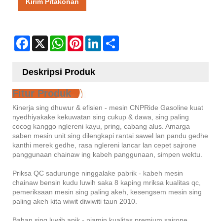
Kirim Pitakonan
Facebook
X
WhatsApp
Pinterest
LinkedIn
Share
Deskripsi Produk
Fitur Produk
Kinerja sing dhuwur & efisien - mesin CNPRide Gasoline kuat
nyedhiyakake kekuwatan sing cukup & dawa, sing paling
cocog kanggo nglereni kayu, pring, cabang alus. Amarga
saben mesin unit sing dilengkapi rantai sawel lan pandu gedhe
kanthi merek gedhe, rasa nglereni lancar lan cepet sajrone
panggunaan chainaw ing kabeh panggunaan, simpen wektu.
Priksa QC sadurunge ninggalake pabrik - kabeh mesin
chainaw bensin kudu luwih saka 8 kaping mriksa kualitas qc,
pemeriksaan mesin sing paling akeh, kesengsem mesin sing
paling akeh kita wiwit diwiwiti taun 2010.
Bahan sing luwih apik - njamin kualitas premium sajrone