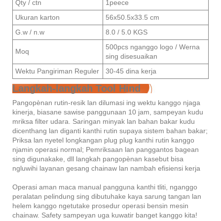
Qty / ctn
1peece
Ukuran karton
56x50.5x33.5 cm
G.w / n.w
8.0 / 5.0 KGS
500pcs nganggo logo / Werna
Moq
sing disesuaikan
Wektu Pangiriman Reguler
30-45 dina kerja
Langkah-langkah Tool Hind
Pangopènan rutin-resik lan dilumasi ing wektu kanggo njaga
kinerja, biasane sawise panggunaan 10 jam, sampeyan kudu
mriksa filter udara. Saringan minyak lan bahan bakar kudu
dicenthang lan diganti kanthi rutin supaya sistem bahan bakar;
Priksa lan nyetel longkangan plug plug kanthi rutin kanggo
njamin operasi normal; Pemriksaan lan panggantos bagean
sing digunakake, dll langkah pangopènan kasebut bisa
ngluwihi layanan gesang chainaw lan nambah efisiensi kerja
Operasi aman maca manual pangguna kanthi tliti, nganggo
peralatan pelindung sing dibutuhake kaya sarung tangan lan
helem kanggo ngetutake prosedur operasi bensin mesin
chainaw. Safety sampeyan uga kuwatir banget kanggo kita!