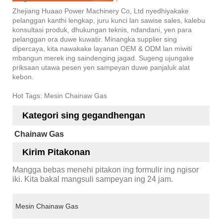
Zhejiang Huaao Power Machinery Co, Ltd nyedhiyakake
pelanggan kanthi lengkap, juru kunci lan sawise sales, kalebu
konsultasi produk, dhukungan teknis, ndandani, yen para
pelanggan ora duwe kuwatir. Minangka supplier sing
dipercaya, kita nawakake layanan OEM & ODM lan miwiti
mbangun merek ing saindenging jagad. Sugeng ujungake
priksaan utawa pesen yen sampeyan duwe panjaluk alat
kebon.
Hot Tags: Mesin Chainaw Gas
Kategori sing gegandhengan
Chainaw Gas
Kirim Pitakonan
Mangga bebas menehi pitakon ing formulir ing ngisor
iki. Kita bakal mangsuli sampeyan ing 24 jam.