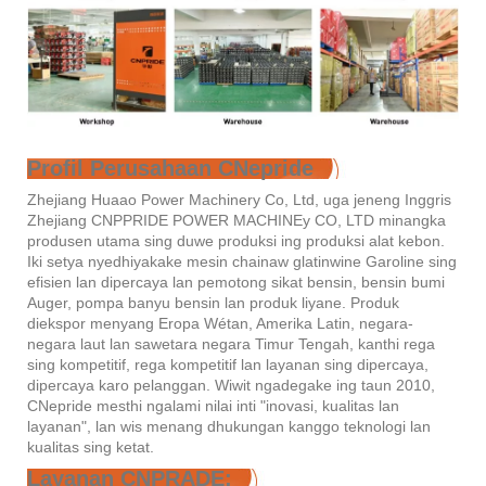
Profil Perusahaan CNepride
Zhejiang Huaao Power Machinery Co, Ltd, uga jeneng Inggris
Zhejiang CNPPRIDE POWER MACHINEy CO, LTD minangka
produsen utama sing duwe produksi ing produksi alat kebon.
Iki setya nyedhiyakake mesin chainaw glatinwine Garoline sing
efisien lan dipercaya lan pemotong sikat bensin, bensin bumi
Auger, pompa banyu bensin lan produk liyane. Produk
diekspor menyang Eropa Wétan, Amerika Latin, negara-
negara laut lan sawetara negara Timur Tengah, kanthi rega
sing kompetitif, rega kompetitif lan layanan sing dipercaya,
dipercaya karo pelanggan. Wiwit ngadegake ing taun 2010,
CNepride mesthi ngalami nilai inti "inovasi, kualitas lan
layanan", lan wis menang dhukungan kanggo teknologi lan
kualitas sing ketat.
Layanan CNPRADE: