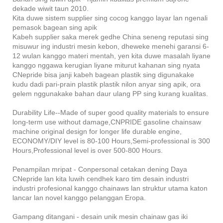
dekade wiwit taun 2010.
Kita duwe sistem supplier sing cocog kanggo layar lan ngenali
pemasok bagean sing apik
Kabeh supplier saka merek gedhe China seneng reputasi sing
misuwur ing industri mesin kebon, dheweke menehi garansi 6-
12 wulan kanggo materi mentah, yen kita duwe masalah liyane
kanggo nggawa kerugian liyane miturut kahanan sing nyata
CNepride bisa janji kabeh bagean plastik sing digunakake
kudu dadi pari-prain plastik plastik nilon anyar sing apik, ora
gelem nggunakake bahan daur ulang PP sing kurang kualitas.
Durability Life--Made of super good quality materials to ensure
long-term use without damage,CNPRIDE gasoline chainsaw
machine original design for longer life durable engine,
ECONOMY/DIY level is 80-100 Hours,Semi-professional is 300
Hours,Professional level is over 500-800 Hours.
Penampilan mripat - Conpersonal cetakan dening Daya
CNepride lan kita luwih cendhek karo tim desain industri
industri profesional kanggo chainaws lan struktur utama katon
lancar lan novel kanggo pelanggan Eropa.
Gampang ditangani - desain unik mesin chainaw gas iki