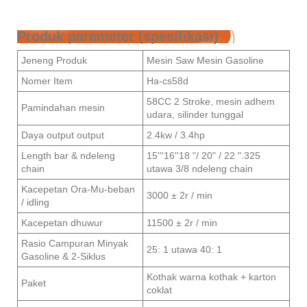
Produk parameter (spesifikasi)
Jeneng Produk
Mesin Saw Mesin Gasoline
Nomer Item
Ha-cs58d
58CC 2 Stroke, mesin adhem
Pamindahan mesin
udara, silinder tunggal
Daya output output
2.4kw / 3.4hp
Length bar & ndeleng
15'''16''18 "/ 20" / 22 ".325
chain
utawa 3/8 ndeleng chain
Kacepetan Ora-Mu-beban
3000 ± 2r / min
/ idling
Kacepetan dhuwur
11500 ± 2r / min
Rasio Campuran Minyak
25: 1 utawa 40: 1
Gasoline & 2-Siklus
Kothak warna kothak + karton
Paket
coklat