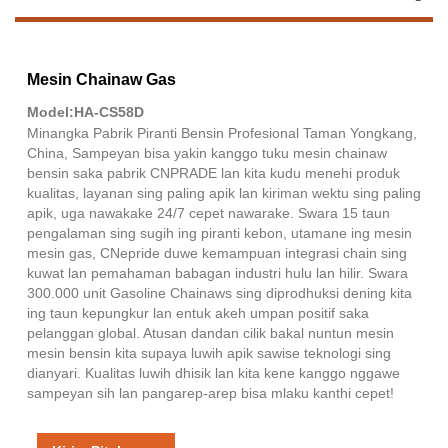
Mesin Chainaw Gas
Model:HA-CS58D
Minangka Pabrik Piranti Bensin Profesional Taman Yongkang,
China, Sampeyan bisa yakin kanggo tuku mesin chainaw
bensin saka pabrik CNPRADE lan kita kudu menehi produk
kualitas, layanan sing paling apik lan kiriman wektu sing paling
apik, uga nawakake 24/7 cepet nawarake. Swara 15 taun
pengalaman sing sugih ing piranti kebon, utamane ing mesin
mesin gas, CNepride duwe kemampuan integrasi chain sing
kuwat lan pemahaman babagan industri hulu lan hilir. Swara
300.000 unit Gasoline Chainaws sing diprodhuksi dening kita
ing taun kepungkur lan entuk akeh umpan positif saka
pelanggan global. Atusan dandan cilik bakal nuntun mesin
mesin bensin kita supaya luwih apik sawise teknologi sing
dianyari. Kualitas luwih dhisik lan kita kene kanggo nggawe
sampeyan sih lan pangarep-arep bisa mlaku kanthi cepet!