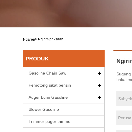
>
Ngirim priksaan
Ngarep
PRODUK
Ngiri
Gasoline Chain Saw
Sugeng r
bakal me
Pemotong sikat bensin
Auger bumi Gasoline
Blower Gasoline
Trimmer pager trimmer