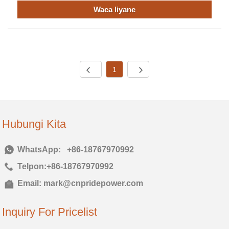
Waca liyane
1
Hubungi Kita
Telp:
+86-18767970992
Telpon:
+86-18767970992
Email:
mark@cnpridepower.com
Inquiry For Pricelist