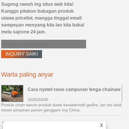
Sugeng rawuh ing situs web kita!
Kanggo pitakon babagan produk
utawa pricelist, mangga tinggal email
sampeyan menyang kita lan kita bakal
melu sajrone 24 jam.
Warta paling anyar
Cara nyetel rasio campuran lenga chainaw
2025/03/05
i
Produk chain weruh produk duwe karakteristik gedhe, lan wis dadi
Pro
mesin pimpinan panen genggem ing China.
mes
X